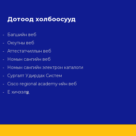
Дотоод холбоосууд
Багшийн веб
Оюутны веб
Аттестатчиллын веб
Номын сангийн веб
Номын сангийн электрон каталоги
Сургалт Удирдах Систем
Cisco regional academy-ийн веб
E хичээлүүд