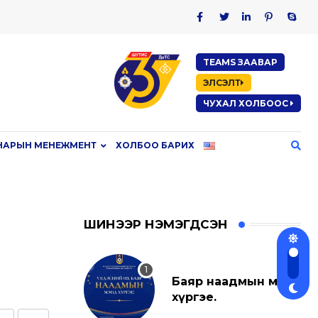
TEAMS ЗААВАР
ЭЛСЭЛТ
ЧУХАЛ ХОЛБООС
НАРЫН МЕНЕЖМЕНТ
ХОЛБОО БАРИХ
ШИНЭЭР НЭМЭГДСЭН
Баяр наадмын мэнд
хүргэе.