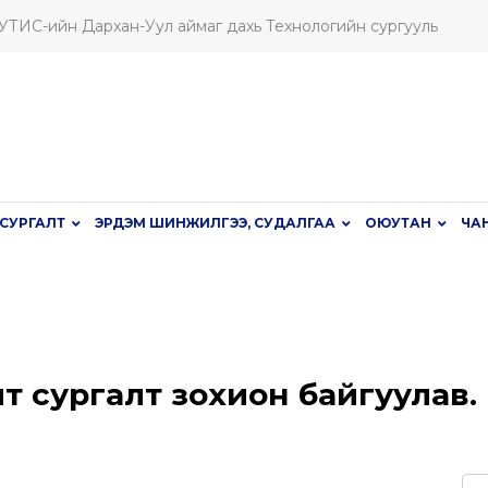
ШУТИС-ийн Дархан-Уул аймаг дахь Технологийн сургууль
СУРГАЛТ
ЭРДЭМ ШИНЖИЛГЭЭ, СУДАЛГАА
ОЮУТАН
ЧА
т сургалт зохион байгуулав.