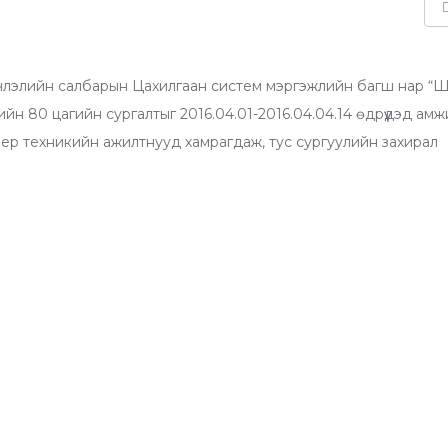
члэлийн салбарын Цахилгаан систем мэргэжлийн багш нар “
ийн 80 цагийн сургалтыг 2016.04.01-2016.04.04.14 өдрүүдэд ам
нер техникийн ажилтнууд хамрагдаж, тус сургуулийн захирал