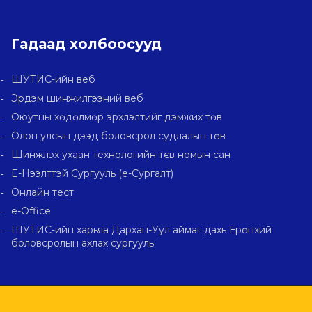
Гадаад холбоосууд
ШУТИС-ийн веб
Эрдэм шинжилгээний веб
Оюутны хөдөлмөр эрхлэлтийг дэмжих төв
Олон улсын дээд боловсрол судлалын төв
Шинжлэх ухаан технологийн тєв номын сан
E-Нээлттэй Сургууль (e-Сургалт)
Онлайн тест
e-Office
ШУТИС-ийн харьяа Дархан-Уул аймаг дахь Ерөнхий
боловсролын ахлах сургууль