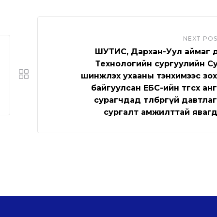
NEXT PO
ШУТИС, Дархан-Уул аймаг 
Технологийн сургуулийн С
шинжлэх ухааны тэнхимээс зо
байгуулсан ЕБС-ийн төгсөх ан
сурагчдад төлбөргүй давтлага 
сургалт амжилттай яваг