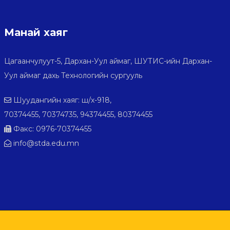
Манай хаяг
Цагаанчулуут-5, Дархан-Уул аймаг, ШУТИС-ийн Дархан-
Уул аймаг дахь Технологийн сургууль
Шуудангийн хаяг: ш/х-918,
70374455, 70374735, 94374455, 80374455
Факс: 0976-70374455
info@stda.edu.mn