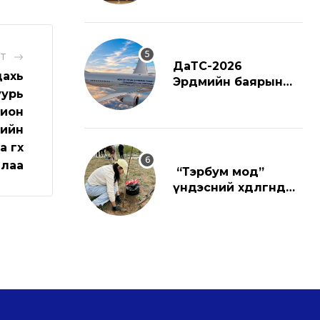
ST
ДаТС-2026
дахь
Эрдмийн баярын
уурь
ёслол
хион
гийн
өгөх
длаа
“Тэрбум мод”
үндэсний хөдөлгөөнд
нэгдлээ