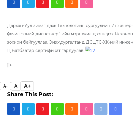
Y
W
C
S
o
h
l
t
u
a
o
u
Дархан-Уул аймаг дахь Технологийн сургуулийн Инженер
t
t
u
m
үйлчилгээний диспетчер”-ийн мэргэжил дээшлүүлэх 14 хоног
u
s
d
b
зохион байгууллаа. Энэхүү сургалтанд ДСЦТС-ХК-ний инже
b
a
l
Ц.Батбаатар сертификат гардуулав.
e
p
e
p
U
]]>
p
o
A+
A
A-
n
Share This Post:
Y
W
C
S
P
S
o
h
l
t
r
h
u
a
o
u
i
a