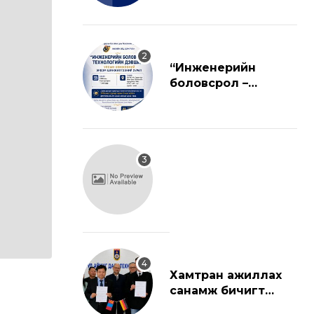
“Инженерийн
боловсрол –
Технологийн
дэвшил” улсын
хэмжээний эрдэм
шинжилгээний
хуралд урьж байна.
Хамтран ажиллах
санамж бичигт
гарын үсэг зурлаа.