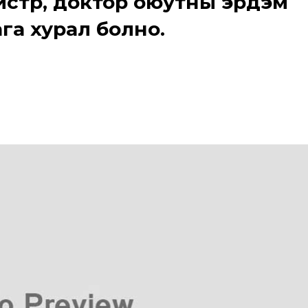
истр, доктор оюутны эрдэм
га хурал болно.