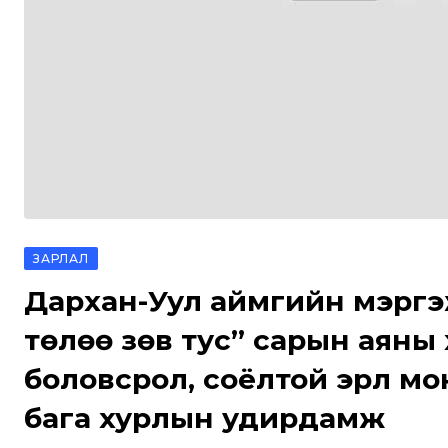
ЗАРЛАЛ
Дархан-Уул аймгийн мэргэ
төлөө зөв тус” сарын аяны 
боловсрол, соёлтой эрүүл м
бага хурлын удирдамж