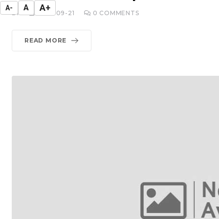
A+
A
A-
BY
2015-09-21
0
COMMENTS
READ MORE