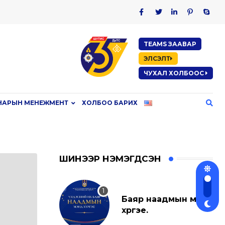
TEAMS ЗААВАР
ЭЛСЭЛТ
ЧУХАЛ ХОЛБООС
НАРЫН МЕНЕЖМЕНТ
ХОЛБОО БАРИХ
ШИНЭЭР НЭМЭГДСЭН
Баяр наадмын мэнд
хүргэе.