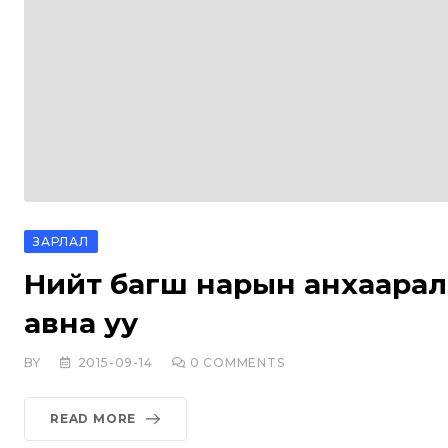
ЗАРЛАЛ
Нийт багш нарын анхаарал
авна уу
BY
2015-09-14
0
COMMENTS
READ MORE