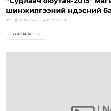
“Судлаач оюутан-2015” маг
шинжилгээний үндэсний ба
BY
2015-09-21
0
COMMENTS
READ MORE