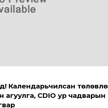
д! Календарьчилсан төлөвлө
 агуулга, CDIO ур чадварын
гвар