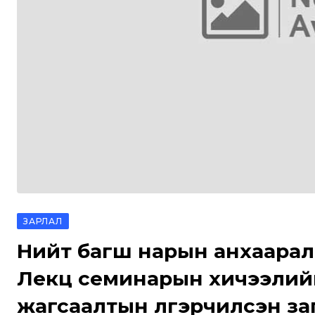
ЗАРЛАЛ
Нийт багш нарын анхаарал
Лекц семинарын хичээлийн
жагсаалтын үлгэрчилсэн за