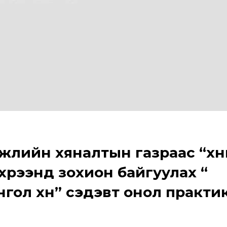
жлийн хяналтын газраас “хү
хүрээнд зохион байгуулах “
онгол хүн” сэдэвт онол практ