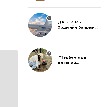
ДаТС-2026
Эрдмийн баярын
ёслол
“Тэрбум мод”
үндэсний
хөдөлгөөнд
нэгдлээ